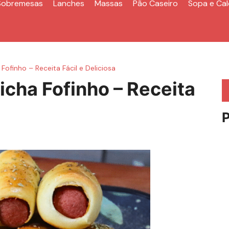
Sobremesas
Lanches
Massas
Pão Caseiro
Sopa e Ca
Fofinho – Receita Fácil e Deliciosa
icha Fofinho – Receita