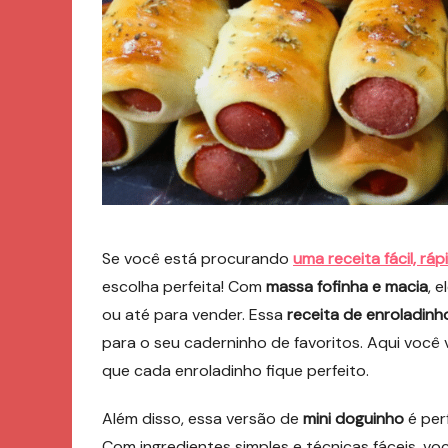
Se você está procurando
uma receita fácil, rá
escolha perfeita! Com
massa fofinha e macia
, e
ou até para vender. Essa
receita de enroladinh
para o seu caderninho de favoritos. Aqui você
que cada enroladinho fique perfeito.
Além disso, essa versão de
mini doguinho
é perf
Com ingredientes simples e técnicas fáceis, v