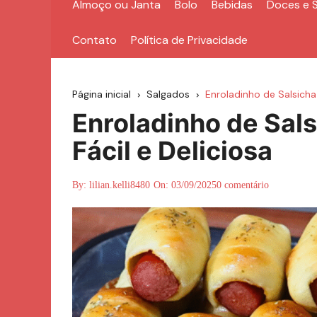
Almoço ou Janta
Bolo
Bebidas
Doces e 
Contato
Política de Privacidade
Página inicial
Salgados
Enroladinho de Salsicha 
Enroladinho de Sals
Fácil e Deliciosa
By:
lilian.kelli8480
On:
03/09/2025
0 comentário