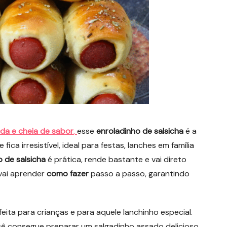
pida e cheia de sabor
,
esse
enroladinho de salsicha
é a
le fica irresistível, ideal para festas, lanches em família
o de salsicha
é prática, rende bastante e vai direto
 vai aprender
como fazer
passo a passo, garantindo
eita para crianças e para aquele lanchinho especial.
ocê consegue preparar um salgadinho assado delicioso