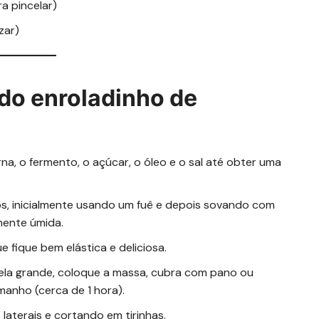
ra pincelar)
zar)
 do enroladinho de
na, o fermento, o açúcar, o óleo e o sal até obter uma
os, inicialmente usando um fuê e depois sovando com
mente úmida.
 fique bem elástica e deliciosa.
gela grande, coloque a massa, cubra com pano ou
manho (cerca de 1 hora).
laterais e cortando em tirinhas.