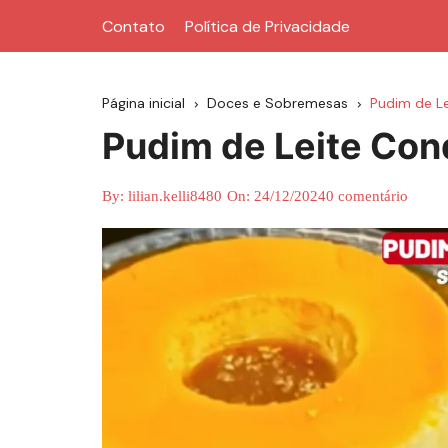
Contato
Política de Privacidade
Página inicial
Doces e Sobremesas
Pudim de L
Pudim de Leite Co
By:
lilian.kelli8480
On:
24/12/2024
0 comentário