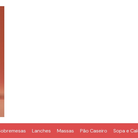
Sobremesas
Lanches
Massas
Pão Caseiro
Sopa e Ca