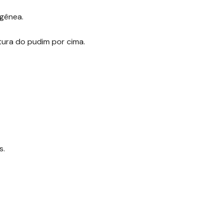
ogênea.
stura do pudim por cima.
s.