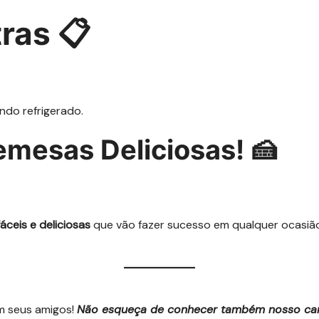
ras 📋
do refrigerado.
emesas Deliciosas! 🍰
ceis e deliciosas
que vão fazer sucesso em qualquer ocasiã
m seus amigos!
Não esqueça de conhecer também nosso cana