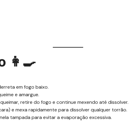
o 👩🍳
derreta em fogo baixo.
queime e amargue.
ueimar, retire do fogo e continue mexendo até dissolver.
cara) e mexa rapidamente para dissolver qualquer torrão.
anela tampada para evitar a evaporação excessiva.