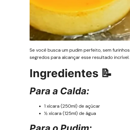
Se você busca um pudim perfeito, sem furinhos
segredos para alcançar esse resultado incrível
Ingredientes 📝
Para a Calda:
1 xícara (250ml) de açúcar
½ xícara (125ml) de água
Para o Pudim: