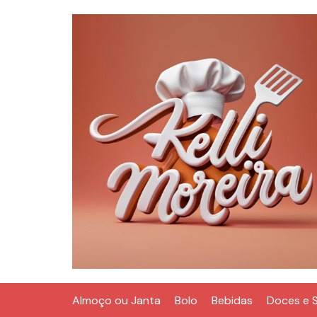
Ir
para
o
conteúdo
Almoço ou Janta
Bolo
Bebidas
Doces e 