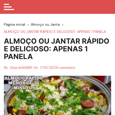
Página inicial
Almoço ou Janta
ALMOÇO OU JANTAR RÁPIDO E DELICIOSO: APENAS 1 PANELA
ALMOÇO OU JANTAR RÁPIDO
E DELICIOSO: APENAS 1
PANELA
By:
lilian.kelli8480
On:
17/01/2025
0 comentário