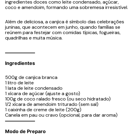
ingredientes doces como leite condensado, açúcar,
coco e amendoim, formando uma sobremesa irresistível.
Além de deliciosa, a canjica é símbolo das celebrações
juninas, que acontecem em junho, quando famílias se
reúnem para festejar com comidas típicas, fogueiras,
quadrilhas e muita música.
Ingredientes
500g de canjica branca
1 litro de leite
1 lata de leite condensado
1 xícara de açúcar (ajuste a gosto)
100g de coco ralado fresco (ou seco hidratado)
1/2 xícara de amendoim triturado (sem sal)
1 caixinha de creme de leite (200g)
Canela em pau ou cravo (opcional, para dar aroma)
Modo de Preparo