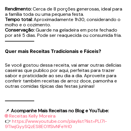
Rendimento:
Cerca de 8 porções generosas, ideal para
a família toda ou uma pequena festa.
Tempo total:
Aproximadamente 1h30, considerando o
molho e o cozimento.
Conservação:
Guarde na geladeira em pote fechado
por até 5 dias. Pode ser reaquecida ou consumida fria.
Quer mais Receitas Tradicionais e Fáceis?
Se você gostou dessa receita, vai amar outras delícias
caseiras que publico por aqui, perfeitas para trazer
sabor e praticidade ao seu dia a dia. Aproveite para
conferir também receitas de arroz doce, pamonha e
outras comidas típicas das festas juninas!
📌
Acompanhe Mais Receitas no Blog e YouTube:
🌐 Receitas Kelly Moreira
👉
https://www.youtube.com/playlist?list=PLI7l-
9TIwjGyySQzES8EO1fSlvNFeYrl0